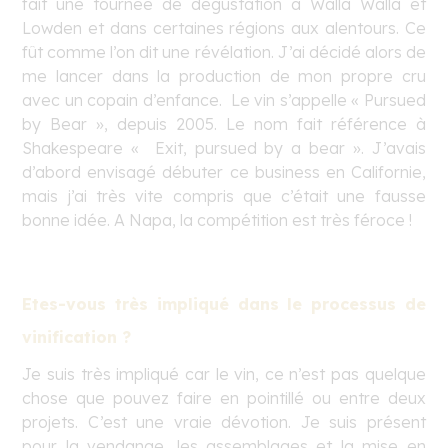
fait une tournée de dégustation à Walla Walla et
Lowden et dans certaines régions aux alentours. Ce
fût comme l’on dit une révélation. J’ai décidé alors de
me lancer dans la production de mon propre cru
avec un copain d’enfance. Le vin s’appelle « Pursued
by Bear », depuis 2005. Le nom fait référence à
Shakespeare « Exit, pursued by a bear ». J’avais
d’abord envisagé débuter ce business en Californie,
mais j’ai très vite compris que c’était une fausse
bonne idée. A Napa, la compétition est très féroce !
Etes-vous t
rès impliqué dans le processus de
vinification ?
Je suis très impliqué car le vin, ce n’est pas quelque
chose que pouvez faire en pointillé ou entre deux
projets. C’est une vraie dévotion. Je suis présent
pour la vendange, les assemblages et la mise en