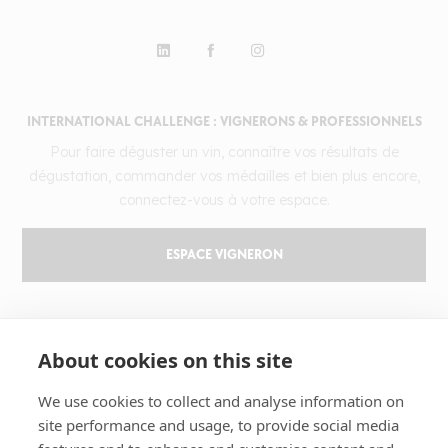
INTERNATIONAL CHALLENGE : VIGNERONS & PROFESSIONNELS
Pour faire déguster un vin, connaître vos résultats de
dégustation, commander vos médailles et bien plus encore,
connectez-vous à votre espace.
ESPACE VIGNERON
GILBERT & GAILLARD
About cookies on this site
Le challenge
We use cookies to collect and analyse information on
Résultats
site performance and usage, to provide social media
Magazine