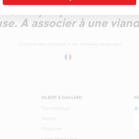
aire, relayée par une évolu
se. A associer à une vian
Comment also available in the following languages:
GILBERT & GAILLARD
SU
The challenge
Results
Magazine