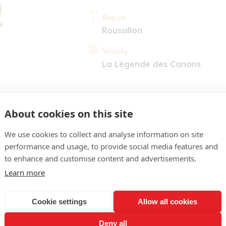
Region
Roussillon
Winery
La Légende des Canons
About cookies on this site
We use cookies to collect and analyse information on site
performance and usage, to provide social media features and
COMMENT
to enhance and customise content and advertisements.
ge soutenu, reflets rubis
Learn more
êlant baies rouges et noir
Cookie settings
Allow all cookies
lantes sauvages. L'attaque
Deny all