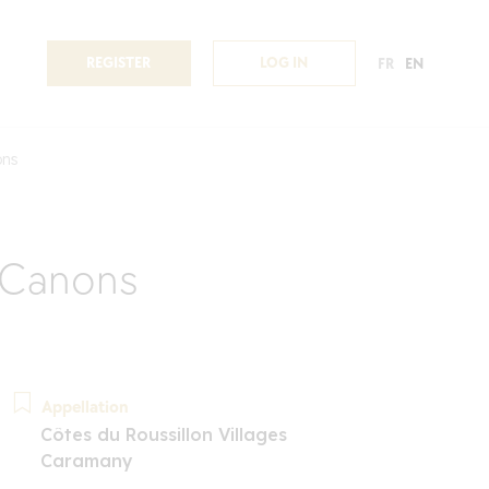
REGISTER
LOG IN
FR
EN
ons
 Canons
Appellation
Côtes du Roussillon Villages
Caramany