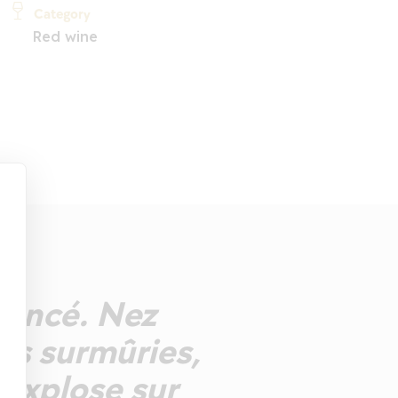
Category
Red wine
 foncé. Nez
es surmûries,
 explose sur