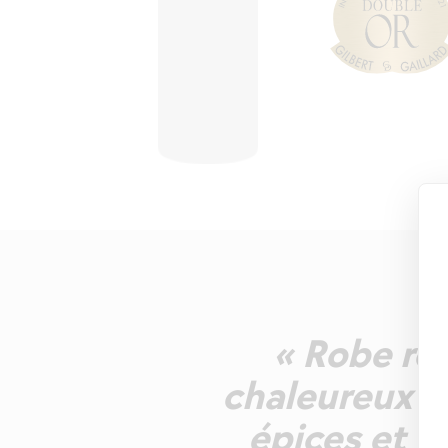
« Robe rou
chaleureux m
épices et p