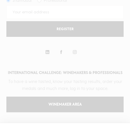
Individual
Professional
REGISTER
INTERNATIONAL CHALLENGE: WINEMAKERS & PROFESSIONALS
To have a wine tasted, know your tasting results, order your
medals and much more, log in to your space.
WINEMAKER AREA
GILBERT & GAILLARD