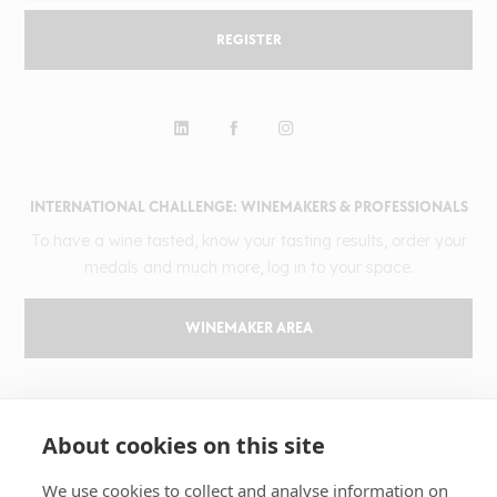
REGISTER
INTERNATIONAL CHALLENGE: WINEMAKERS & PROFESSIONALS
To have a wine tasted, know your tasting results, order your
medals and much more, log in to your space.
WINEMAKER AREA
GILBERT & GAILLARD
About cookies on this site
The challenge
Results
We use cookies to collect and analyse information on