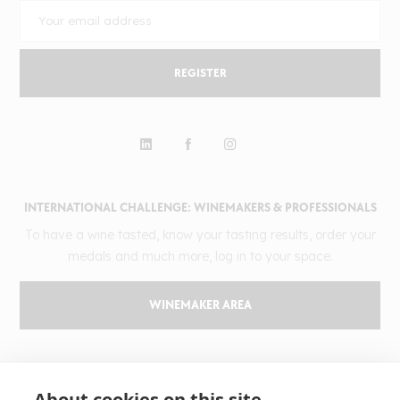
REGISTER
INTERNATIONAL CHALLENGE: WINEMAKERS & PROFESSIONALS
To have a wine tasted, know your tasting results, order your
medals and much more, log in to your space.
WINEMAKER AREA
GILBERT & GAILLARD
About cookies on this site