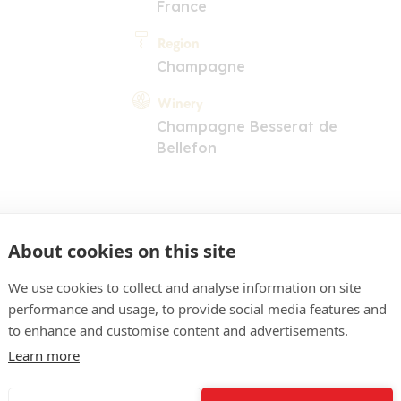
France
Region
Champagne
Winery
Champagne Besserat de
Bellefon
About cookies on this site
We use cookies to collect and analyse information on site
performance and usage, to provide social media features and
to enhance and customise content and advertisements.
COMMENT
Learn more
ne clair. Nez épanoui aux