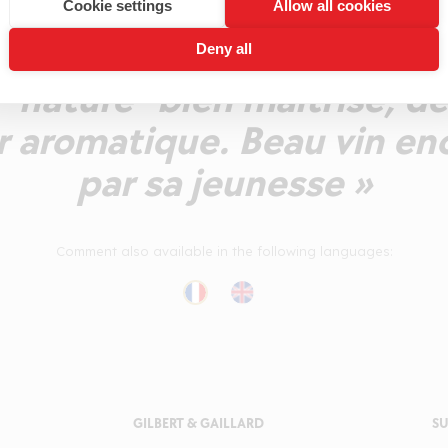
 de fruits blancs compoté
Cookie settings
Allow all cookies
mée. En bouche, une belle 
Deny all
"nature" bien maitrisé, de
r aromatique. Beau vin e
par sa jeunesse »
Comment also available in the following languages:
GILBERT & GAILLARD
SU