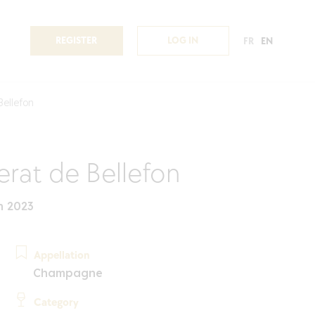
REGISTER
LOG IN
FR
EN
ellefon
at de Bellefon
n 2023
Appellation
Champagne
Category