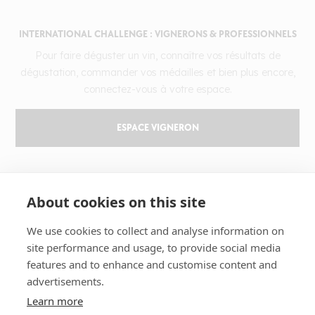
INTERNATIONAL CHALLENGE : VIGNERONS & PROFESSIONNELS
Pour faire déguster un vin, connaître vos résultats de
dégustation, commander vos médailles et bien plus encore,
connectez-vous à votre espace.
ESPACE VIGNERON
GILBERT & GAILLARD
About cookies on this site
Le challenge
We use cookies to collect and analyse information on
Résultats
site performance and usage, to provide social media
Magazine
features and to enhance and customise content and
Apprendre le vin
advertisements.
Notre histoire
Learn more