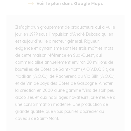
Voir le plan dans Google Maps
embed google map
Il s'agit d'un groupement de producteurs qui a vu le
jour en 1979 sous l'impulsion d'André Dubosc qui en
est aujourd'hui le directeur général. Rigueur,
exigence et dynamisme sont les trois maîtres mots
de cette maison référence en Sud-Ouest, qui
commercialise annuellement environ 20 millions de
bouteilles de Côtes de Saint-Mont (A.O.V.D.Q.S.), de
Madiran (A.O.C.), de Pacherenc du Vic Bilh (A.O.C.)
et de Vin de pays des Côtes de Gascogne. À noter
la création en 2000 d'une gamme 'Vins de soif' peu
alcoolisés et aux habillages novateurs, orientés vers
une consommation moderne. Une production de
grande qualité, que vous pourrez apprécier au
caveau de Saint-Mont.