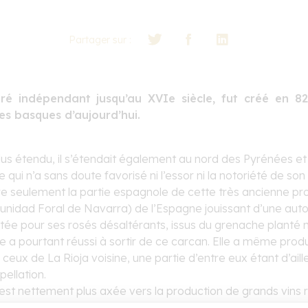
Partager sur :
 indépendant jusqu’au XVIe siècle, fut créé en 8
es basques d’aujourd’hui.
s étendu, il s’étendait également au nord des Pyrénées et i
qui n’a sans doute favorisé ni l’essor ni la notoriété de so
ère seulement la partie espagnole de cette très ancienne pro
nidad Foral de Navarra) de l’Espagne jouissant d’une aut
utée pour ses rosés désaltérants, issus du grenache planté
lle a pourtant réussi à sortir de ce carcan. Elle a même prod
 ceux de La Rioja voisine, une partie d’entre eux étant d’ai
ellation.
est nettement plus axée vers la production de grands vins r
 issus du
grenache, cépage emblématique de la région
, mê