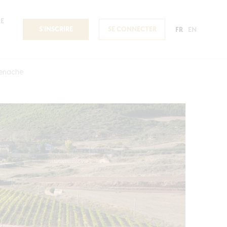
E
S'INSCRIRE
SE CONNECTER
FR
EN
renache