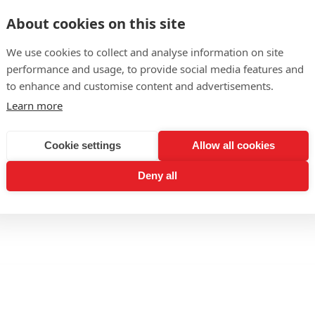
résent, tout comme les cousins français cabernet sauvignon
About cookies on this site
mandise, cette région située entre l’Ebre et les collines qui
e reportage vivifiant d’Isabelle Escande (pages 107 à 113)
We use cookies to collect and analyse information on site
veau qui souffle sur la Navarre. Partez à la rencontre d’un 
performance and usage, to provide social media features and
 de quatre Bodegas ancrées dans leur terroir, soucieuses d’é
to enhance and customise content and advertisements.
e fraîcheur à savourer sans aucune modération.
Learn more
Cookie settings
Allow all cookies
Deny all
tographs - Courtesy of the estates