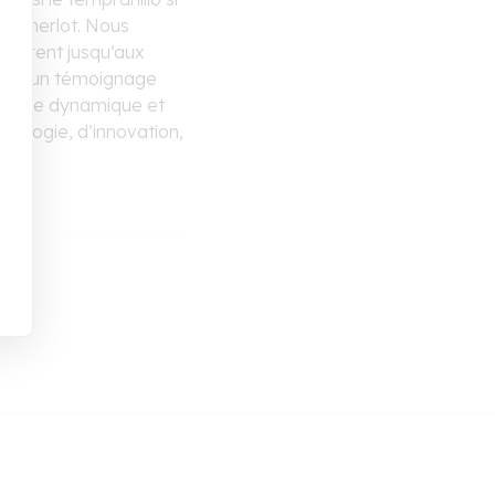
 et merlot. Nous
 courent jusqu’aux
, est un témoignage
vignoble dynamique et
cologie, d’innovation,