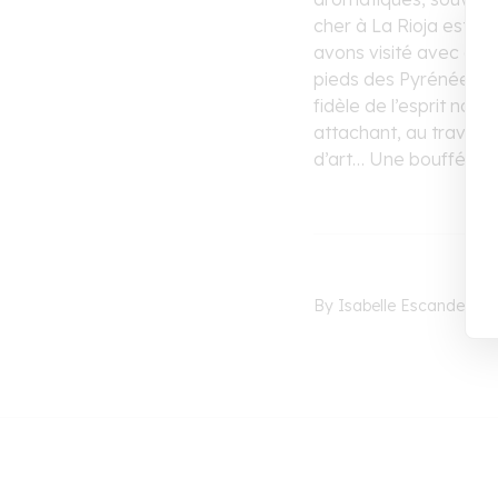
cher à La Rioja est p
avons visité avec gour
pieds des Pyrénées. L
fidèle de l’esprit nou
attachant, au travers
d’art… Une bouffée d
By Isabelle Escande pho