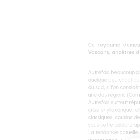
Ce royaume demeuré
Vascons, ancêtres d
Autrefois beaucoup plu
quelque peu chaotique 
du sud, si l’on consid
une des régions (Comu
Autrefois surtout rép
crise phylloxérique, e
classiques, cousins de
sous cette célèbre app
La tendance actuelle 
aromatiques, souvent