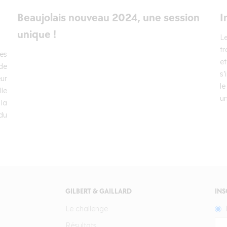
Beaujolais nouveau 2024, une session
I
unique !
L
t
les
et
de
s’
ur
le
lle
un
la
 du
GILBERT & GAILLARD
INS
Le challenge
Résultats