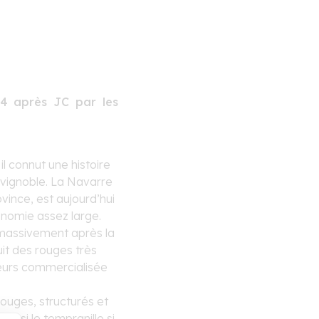
24 après JC par les
l connut une histoire
n vignoble. La Navarre
vince, est aujourd’hui
onomie assez large.
 massivement après la
uit des rouges très
lleurs commercialisée
ouges, structurés et
me si le tempranillo si