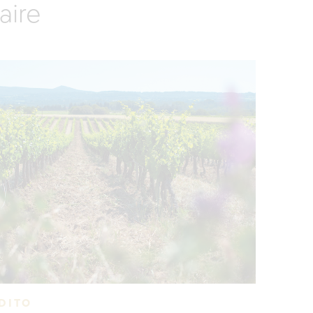
aire
DITO