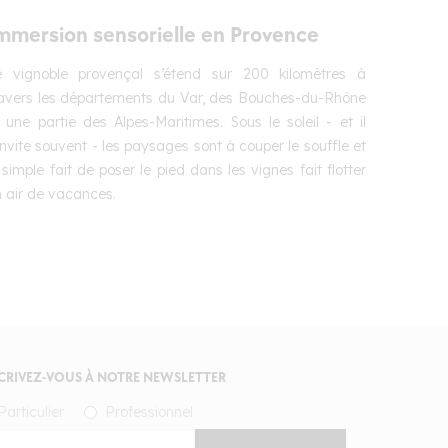
mmersion sensorielle en Provence
e vignoble provençal s’étend sur 200 kilomètres à
ravers les départements du Var, des Bouches-du-Rhône
 une partie des Alpes-Maritimes. Sous le soleil - et il
invite souvent - les paysages sont à couper le souffle et
 simple fait de poser le pied dans les vignes fait flotter
 air de vacances.
CRIVEZ-VOUS À NOTRE NEWSLETTER
Particulier
Professionnel