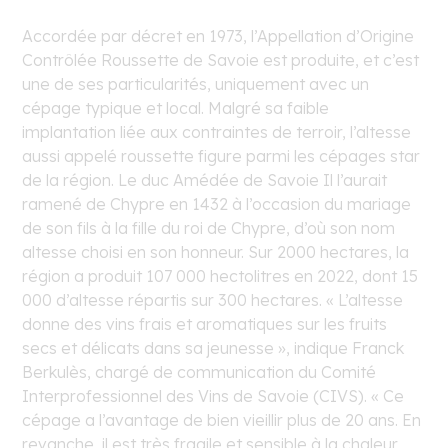
Accordée par décret en 1973, l’Appellation d’Origine
Contrôlée Roussette de Savoie est produite, et c’est
une de ses particularités, uniquement avec un
cépage typique et local. Malgré sa faible
implantation liée aux contraintes de terroir, l’altesse
aussi appelé roussette figure parmi les cépages star
de la région. Le duc Amédée de Savoie Il l’aurait
ramené de Chypre en 1432 à l’occasion du mariage
de son fils à la fille du roi de Chypre, d’où son nom
altesse choisi en son honneur. Sur 2000 hectares, la
région a produit 107 000 hectolitres en 2022, dont 15
000 d’altesse répartis sur 300 hectares. « L’altesse
donne des vins frais et aromatiques sur les fruits
secs et délicats dans sa jeunesse », indique Franck
Berkulès, chargé de communication du Comité
Interprofessionnel des Vins de Savoie (CIVS). « Ce
cépage a l’avantage de bien vieillir plus de 20 ans. En
revanche, il est très fragile et sensible à la chaleur