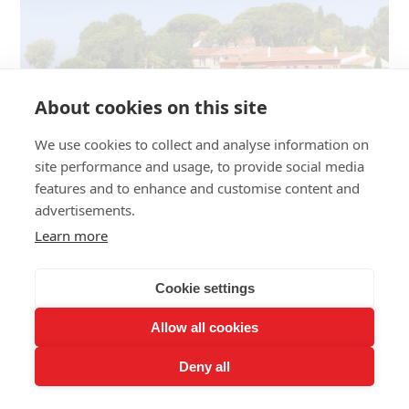
About cookies on this site
We use cookies to collect and analyse information on
site performance and usage, to provide social media
features and to enhance and customise content and
advertisements.
Learn more
TERROIRS
L’incroyable archipel des rosés de
Cookie settings
Provence
Allow all cookies
On les imagine pâles, secs et fruités. Pourtant, les vins rosés
Deny all
de Provence sont pluriels. En moins de cent kilomètres, la
nature des sols est totalement différente : ici, des rhyolites