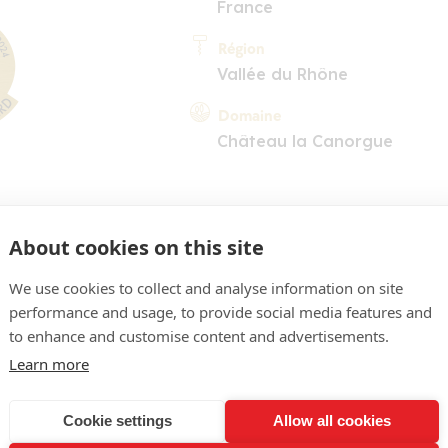
France
Région
Vallée du Rhône
Domaine
Château la Canorgue
About cookies on this site
We use cookies to collect and analyse information on site
performance and usage, to provide social media features and
to enhance and customise content and advertisements.
COMMENTAIRE
Learn more
ge soutenu, reflets rubis. 
Cookie settings
Allow all cookies
glisse, les condiments, les 