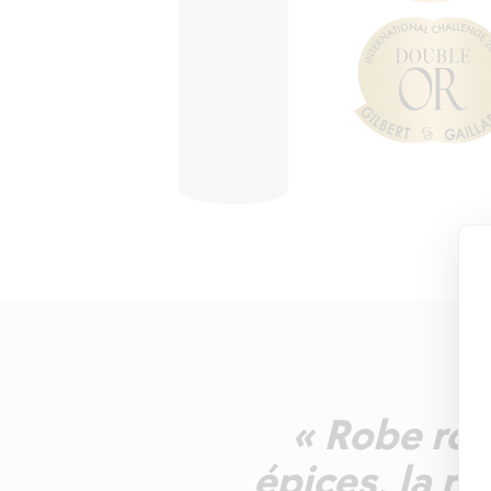
« Robe rou
épices, la ré