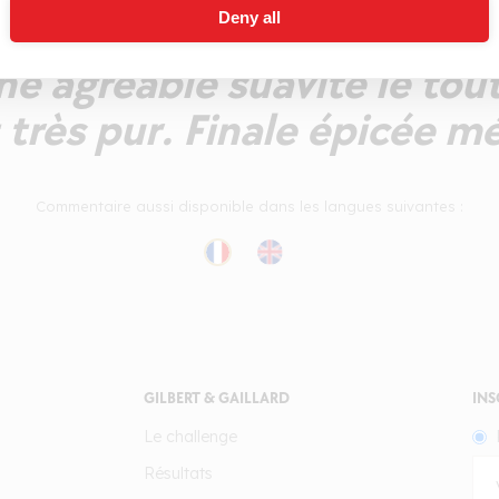
Deny all
uche ample, solaire, dont 
ne agréable suavité le to
t très pur. Finale épicée mé
Commentaire aussi disponible dans les langues suivantes :
GILBERT & GAILLARD
INS
Le challenge
Résultats